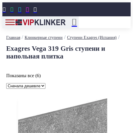





/
/
/
Главная
Клинкерные ступени
Ступени Exagres (Испания)
Exagres Vega 319 Gris ступени и
напольная плитка
Цены:
Показаны все (6)
по
возрастанию