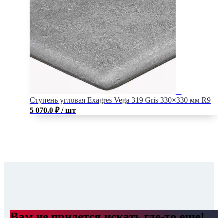
Ступень угловая Exagres Vega 319 Gris 330×330 мм R9
5 070.0
₽
/ шт
Вам не придется искать где-то еще!