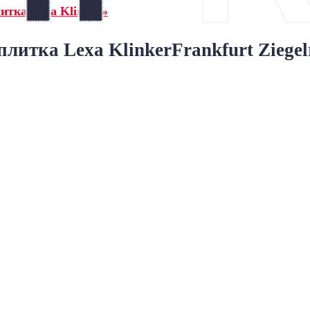
итка Lexa Klinker»
итка Lexa KlinkerFrankfurt Ziegel