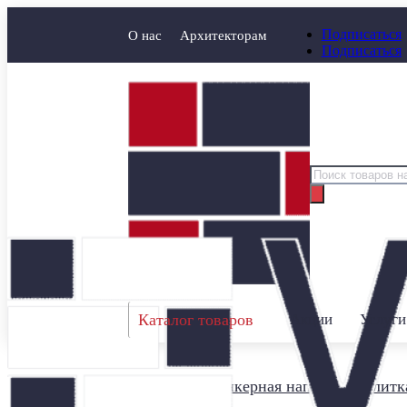
Подписаться
О нас
Архитекторам
Подписаться
Поиск
товаров
Каталог товаров
Акции
Услуги
Главная
/
Клинкерная напольная плитк