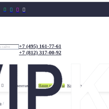




+7 (495) 161-77-61
+7 (812) 317-00-92
Клиентам
Наши шоурумы
Контакты
а
/