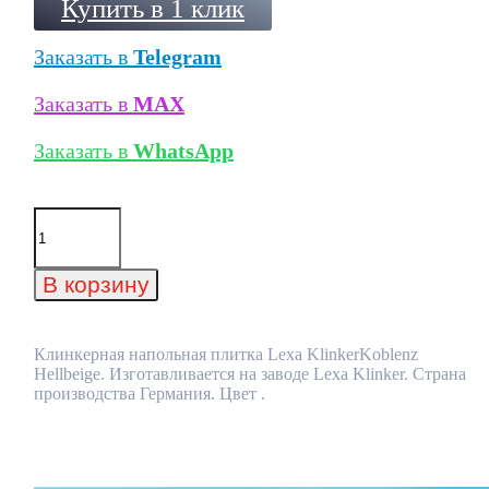
Купить в 1 клик
Заказать в
Telegram
Заказать в
MAX
Заказать в
WhatsApp
Количество
товара
Клинкерная
напольная
В корзину
плитка
Lexa
KlinkerKoblenz
Hellbeige
Клинкерная напольная плитка Lexa KlinkerKoblenz
Hellbeige. Изготавливается на заводе Lexa Klinker. Страна
производства Германия. Цвет .