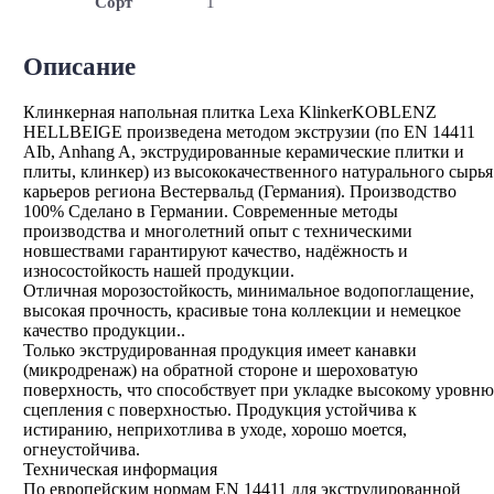
Сорт
1
Описание
Клинкерная напольная плитка Lexa KlinkerKOBLENZ
HELLBEIGE произведена методом экструзии (по EN 14411
AIb, Anhang A, экструдированные керамические плитки и
плиты, клинкер) из высококачественного натурального сырья
карьеров региона Вестервальд (Германия). Производство
100% Сделано в Германии. Современные методы
производства и многолетний опыт с техническими
новшествами гарантируют качество, надёжность и
износостойкость нашей продукции.
Отличная морозостойкость, минимальное водопоглащение,
высокая прочность, красивые тона коллекции и немецкое
качество продукции..
Только экструдированная продукция имеет канавки
(микродренаж) на обратной стороне и шероховатую
поверхность, что способствует при укладке высокому уровню
сцепления с поверхностью. Продукция устойчива к
истиранию, неприхотлива в уходе, хорошо моется,
огнеустойчива.
Техническая информация
По европейским нормам EN 14411 для экструдированной