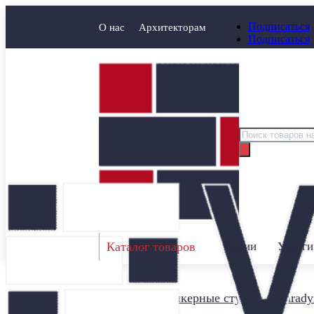
Подписаться
О нас
Архитекторам
Подписаться
Поиск
товаров
Каталог товаров
Акции
Услуги
Главная
/
Клинкерные ступени
/
Parady