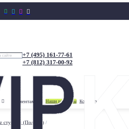




+7 (495) 161-77-61
+7 (812) 317-00-92
Клиентам
Наши шоурумы
Контакты
z ступени (Польша)
/