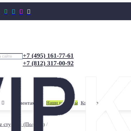




+7 (495) 161-77-61
+7 (812) 317-00-92
Клиентам
Наши шоурумы
Контакты
z ступени (Польша)
/