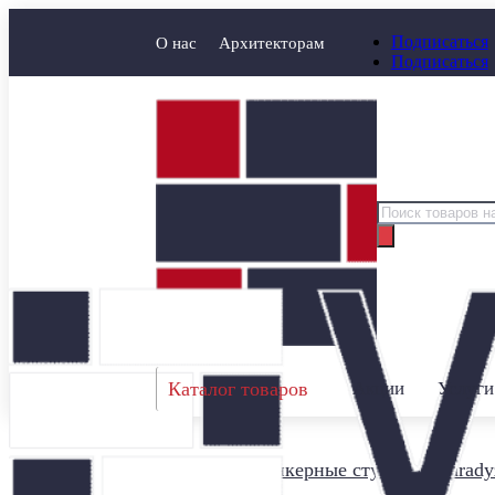
Подписаться
О нас
Архитекторам
Подписаться
Поиск
товаров
Каталог товаров
Акции
Услуги
Главная
/
Клинкерные ступени
/
Parady