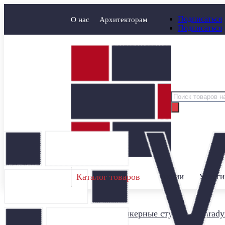
Подписаться
О нас
Архитекторам
Подписаться
Поиск
товаров
Каталог товаров
Акции
Услуги
Главная
/
Клинкерные ступени
/
Parady