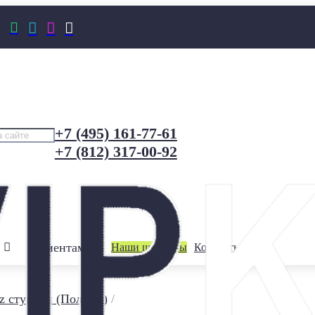




+7 (495) 161-77-61
+7 (812) 317-00-92
Клиентам
Наши шоурумы
Контакты
z ступени (Польша)
/