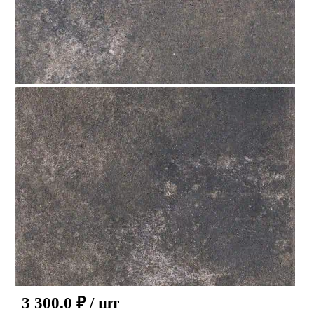
3 300.0
₽
/ шт