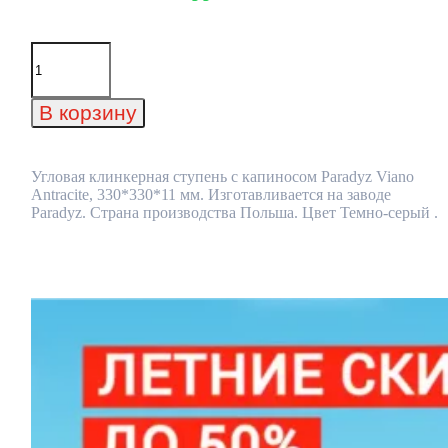
Количество
товара
Угловая
клинкерная
В корзину
ступень
с
капиносом
Paradyz
Угловая клинкерная ступень с капиносом Paradyz Viano
Viano
Antracite, 330*330*11 мм. Изготавливается на заводе
Antracite,
Paradyz. Страна производства Польша. Цвет Темно-серый .
330*330*11
мм