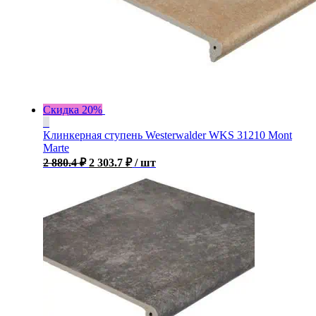
Скидка 20%
Клинкерная ступень Westerwalder WKS 31210 Mont
Marte
2 880.4
₽
2 303.7
₽
/ шт