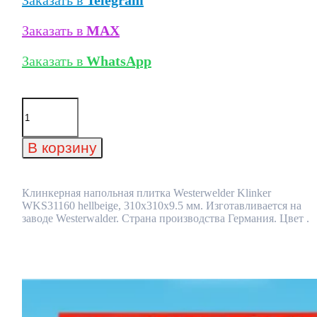
Заказать в
Telegram
Заказать в
MAX
Заказать в
WhatsApp
Количество
товара
Клинкерная
напольная
В корзину
плитка
Westerwelder
Klinker
WKS31160
Клинкерная напольная плитка Westerwelder Klinker
hellbeige,
WKS31160 hellbeige, 310x310x9.5 мм. Изготавливается на
310x310x9.5
заводе Westerwalder. Страна производства Германия. Цвет .
мм