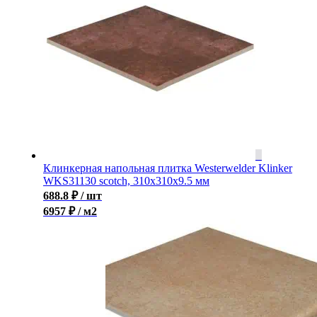
Клинкерная напольная плитка Westerwelder Klinker
WKS31130 scotch, 310x310x9.5 мм
688.8
₽
/ шт
6957 ₽ / м2