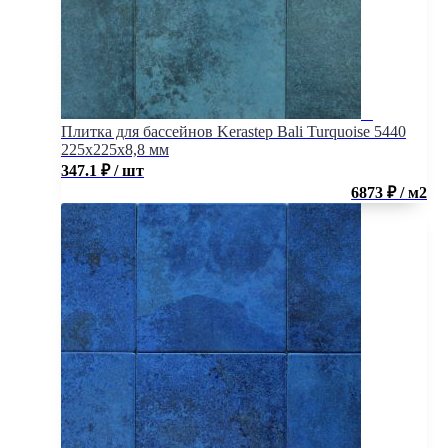
Плитка для бассейнов Kerastep Bali Turquoise 5440
225х225х8,8 мм
347.1
₽
/ шт
6873 ₽ / м2