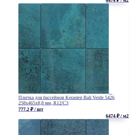
6474 ₽ / м2
Плитка для бассейнов Kerastep Bali Verde 5426
258х465х8,8 мм, R12/C3
777.2
₽
/ шт
6474 ₽ / м2