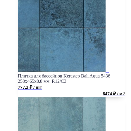
Плитка для бассейнов Kerastep Bali Aqua 5436
258х465х8,8 мм, R12/C3
777.2
₽
/ шт
6474 ₽ / м2