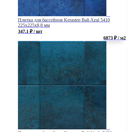
Плитка для бассейнов Kerastep Bali Azul 5410
225х225х8,8 мм
347.1
₽
/ шт
6873 ₽ / м2