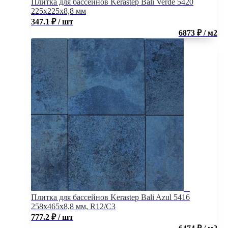
Плитка для бассейнов Kerastep Bali Verde 5420
225х225х8,8 мм
347.1
₽
/ шт
6873 ₽ / м2
Плитка для бассейнов Kerastep Bali Azul 5416
258х465х8,8 мм, R12/C3
777.2
₽
/ шт