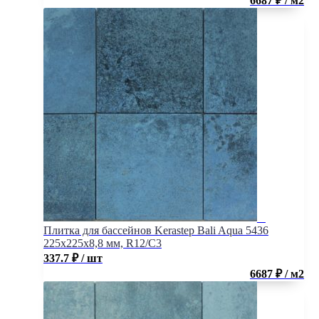
6687 ₽ / м2
Плитка для бассейнов Kerastep Bali Aqua 5436
225х225х8,8 мм, R12/C3
337.7
₽
/ шт
6687 ₽ / м2