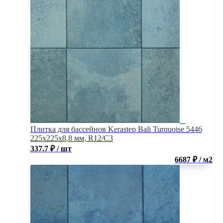
Плитка для бассейнов Kerastep Bali Turquoise 5446
225х225х8,8 мм, R12/C3
337.7
₽
/ шт
6687 ₽ / м2