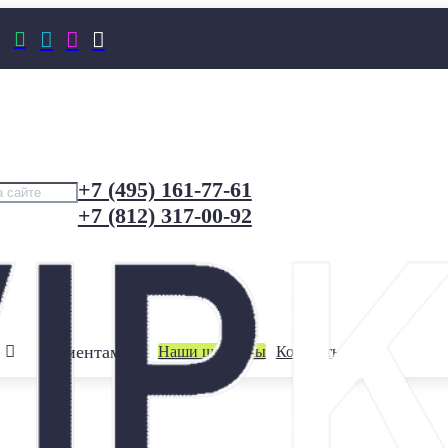




+7 (495) 161-77-61
+7 (812) 317-00-92
Клиентам
Наши шоурумы
Контакты