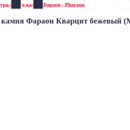
турального камня Фараон - Pharaon»
 камня Фараон Кварцит бежевый (М