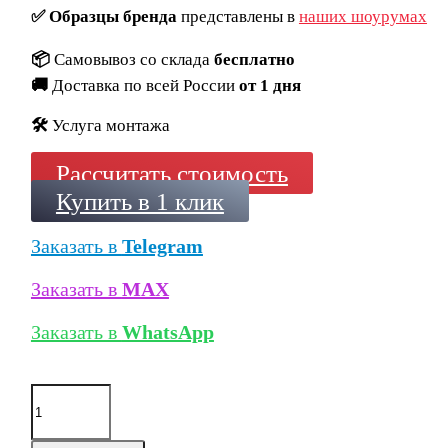
✅
Образцы бренда
представлены в
наших шоурумах
📦
Самовывоз со склада
бесплатно
🚚
Доставка по всей России
от 1 дня
🛠️
Услуга монтажа
Рассчитать стоимость
Купить в 1 клик
Заказать в
Telegram
Заказать в
MAX
Заказать в
WhatsApp
Количество
товара
Панели
из