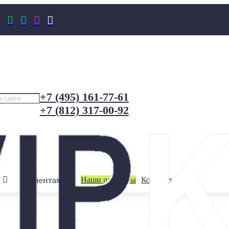




+7 (495) 161-77-61
+7 (812) 317-00-92
Клиентам
Наши шоурумы
Контакты