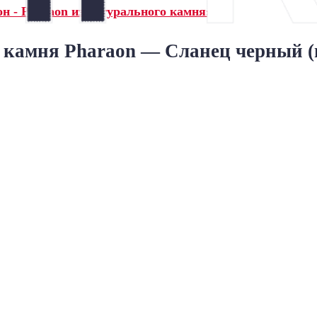
н - Pharaon из натурального камня»
 камня Pharaon — Сланец черный (н