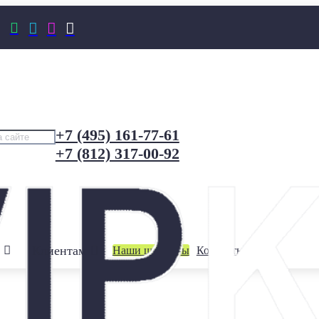




+7 (495) 161-77-61
+7 (812) 317-00-92
Клиентам
Наши шоурумы
Контакты