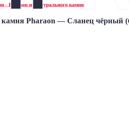
н - Pharaon из натурального камня»
 камня Pharaon — Сланец чёрный (