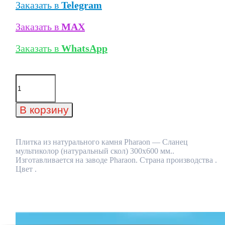
Заказать в
Telegram
Заказать в
MAX
Заказать в
WhatsApp
Количество
товара
Плитка
из
В корзину
натурального
камня
Pharaon
-
Плитка из натурального камня Pharaon — Сланец
Сланец
мультиколор (натуральный скол) 300х600 мм..
мультиколор
Изготавливается на заводе Pharaon. Страна производства .
(натуральный
Цвет .
скол)
300х600
мм.