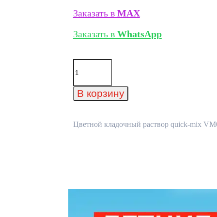
Заказать в
MAX
Заказать в
WhatsApp
Количество
товара
Цветной
кладочный
В корзину
раствор
quick-
mix
VM01
Цветной кладочный раствор quick-mix VM01
E
для
кирпича,
антрацитово-
серый