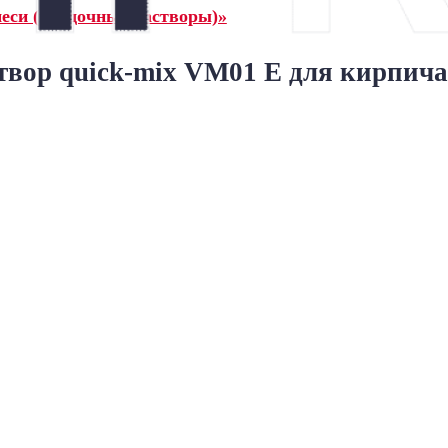
еси (кладочные растворы)»
вор quick-mix VM01 E для кирпича