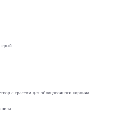
серый
створ с трассом для облицовочного кирпича
рпича