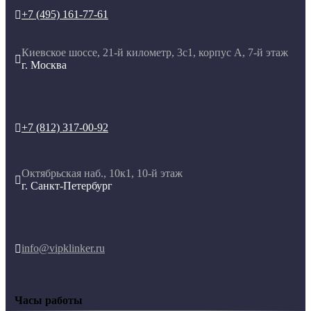
+7 (495) 161-77-61

Киевское шоссе, 21-й километр, 3с1, корпус А, 7-й этаж

г. Москва
+7 (812) 317-00-92

Октябрьская наб., 10к1, 10-й этаж

г. Санкт-Петербург
info@vipklinker.ru

Часы работы