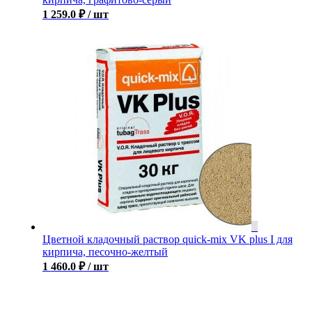
1 259.0
₽
/ шт
Цветной кладочный раствор quick-mix VK plus I для
кирпича, песочно-желтый
1 460.0
₽
/ шт