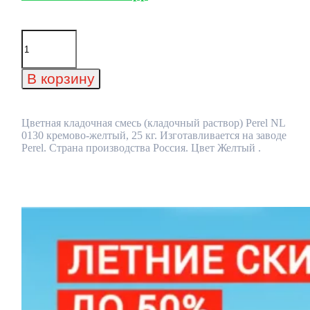
Количество
товара
Цветная
кладочная
В корзину
смесь
(кладочный
раствор)
Perel
Цветная кладочная смесь (кладочный раствор) Perel NL
NL
0130 кремово-желтый, 25 кг. Изготавливается на заводе
0130
Perel. Страна производства Россия. Цвет Желтый .
кремово-
желтый,
25
кг