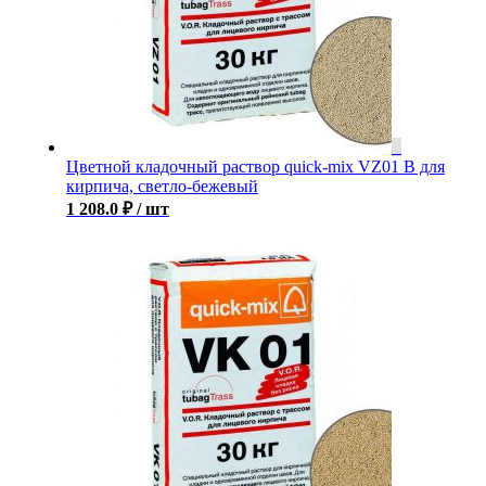
Цветной кладочный раствор quick-mix VZ01 B для
кирпича, светло-бежевый
1 208.0
₽
/ шт