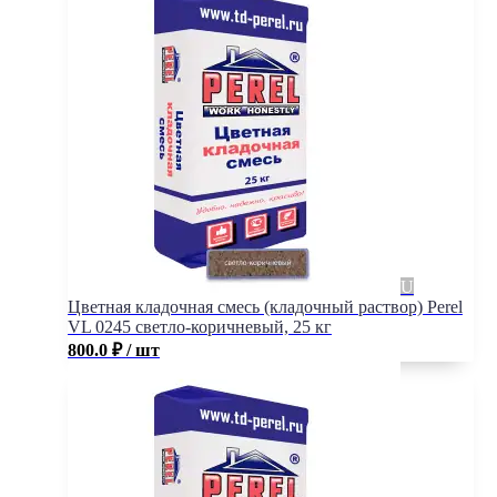
Цветная кладочная смесь (кладочный раствор) Perel
VL 0245 светло-коричневый, 25 кг
800.0
₽
/ шт