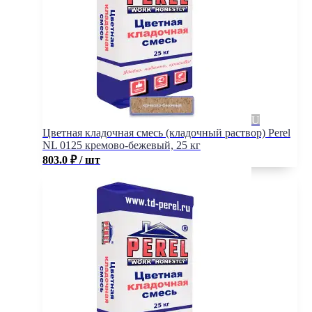
Цветная кладочная смесь (кладочный раствор) Perel
NL 0125 кремово-бежевый, 25 кг
803.0
₽
/ шт