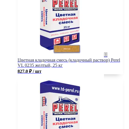
Цветная кладочная смесь (кладочный раствор) Perel
VL 0235 желтый, 25 кг
827.0
₽
/ шт