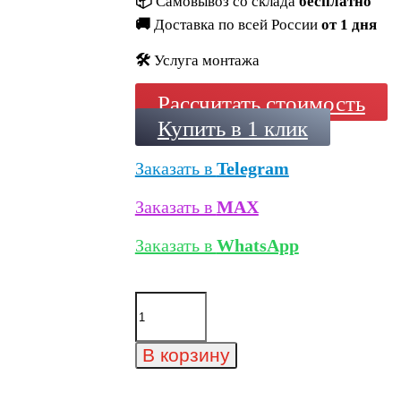
📦
Самовывоз со склада
бесплатно
🚚
Доставка по всей России
от 1 дня
🛠️
Услуга монтажа
Рассчитать стоимость
Купить в 1 клик
Заказать в
Telegram
Заказать в
MAX
Заказать в
WhatsApp
Количество
товара
Цветная
кладочная
В корзину
смесь
(кладочный
раствор)