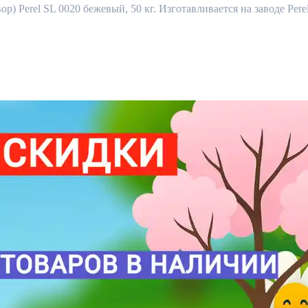
р) Perel SL 0020 бежевый, 50 кг. Изготавливается на заводе Pere