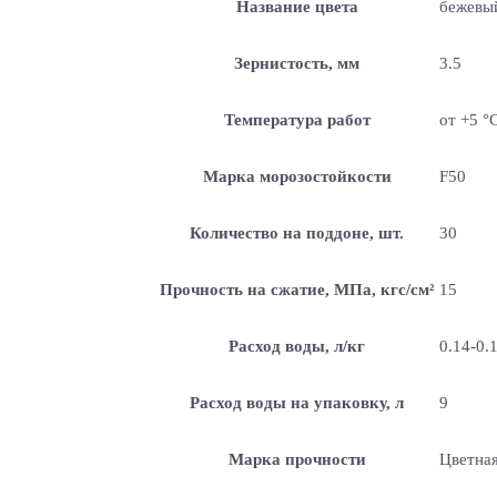
Название цвета
бежевы
Зернистость, мм
3.5
Температура работ
от +5 °
Марка морозостойкости
F50
Количество на поддоне, шт.
30
Прочность на сжатие, МПа, кгс/см²
15
Расход воды, л/кг
0.14-0.
Расход воды на упаковку, л
9
Марка прочности
Цветная