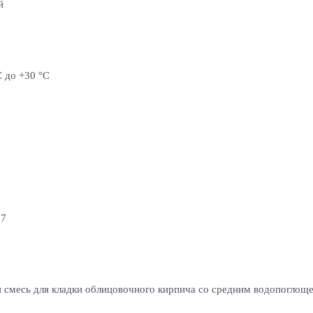
й
С до +30 °С
17
 смесь для кладки облицовочного кирпича со средним водопоглощен