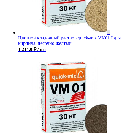
Цветной кладочный раствор quick-mix VK01 I для
кирпича, песочно-желтый
1 214.0
₽
/ шт