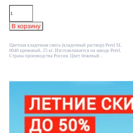
Количество
товара
Цветная
кладочная
В корзину
смесь
(кладочный
раствор)
Perel
Цветная кладочная смесь (кладочный раствор) Perel SL
SL
0040 кремовый, 25 кг. Изготавливается на заводе Perel.
0040
Страна производства Россия. Цвет бежевый .
кремовый,
25
кг