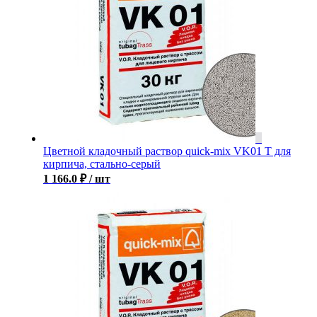
Цветной кладочный раствор quick-mix VK01 T для
кирпича, стально-серый
1 166.0
₽
/ шт