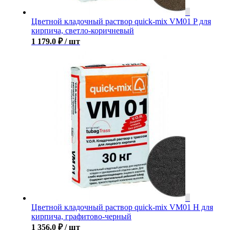
Цветной кладочный раствор quick-mix VM01 P для
кирпича, светло-коричневый
1 179.0
₽
/ шт
Цветной кладочный раствор quick-mix VM01 H для
кирпича, графитово-черный
1 356.0
₽
/ шт