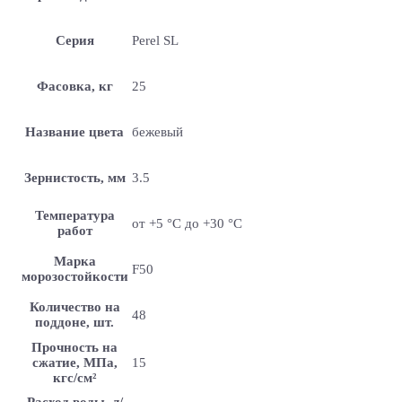
Серия
Perel SL
Фасовка, кг
25
Название цвета
бежевый
Зернистость, мм
3.5
Температура
от +5 °С до +30 °С
работ
Марка
F50
морозостойкости
Количество на
48
поддоне, шт.
Прочность на
сжатие, МПа,
15
кгс/см²
Расход воды, л/