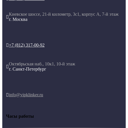
Киевское шоссе, 21-й километр, 3с1, корпус А, 7-й этаж

г. Москва
+7 (812) 317-00-92

Октябрьская наб., 10к1, 10-й этаж

г. Санкт-Петербург
info@vipklinker.ru

Часы работы