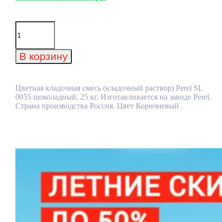
Количество
товара
Цветная
кладочная
В корзину
смесь
(кладочный
раствор)
Perel
Цветная кладочная смесь (кладочный раствор) Perel SL
SL
0055 шоколадный, 25 кг. Изготавливается на заводе Perel.
0055
Страна производства Россия. Цвет Коричневый .
шоколадный,
25
кг