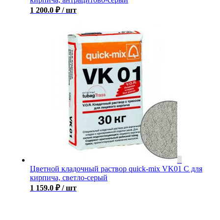
1 200.0
₽
/ шт
Цветной кладочный раствор quick-mix VK01 С для
кирпича, светло-серый
1 159.0
₽
/ шт