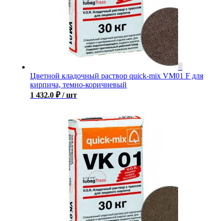
Цветной кладочный раствор quick-mix VM01 F для
кирпича, темно-коричневый
1 432.0
₽
/ шт