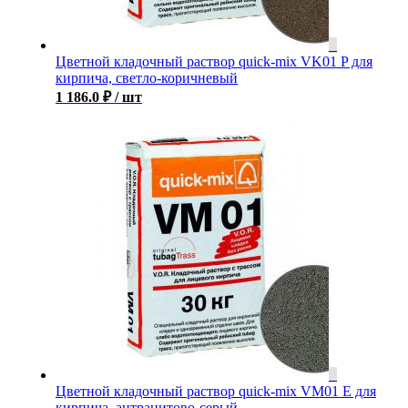
Цветной кладочный раствор quick-mix VK01 P для
кирпича, светло-коричневый
1 186.0
₽
/ шт
Цветной кладочный раствор quick-mix VM01 E для
кирпича, антрацитово-серый