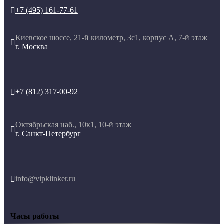
+7 (495) 161-77-61

Киевское шоссе, 21-й километр, 3с1, корпус А, 7-й этаж

г. Москва
+7 (812) 317-00-92

Октябрьская наб., 10к1, 10-й этаж

г. Санкт-Петербург
info@vipklinker.ru

Часы работы