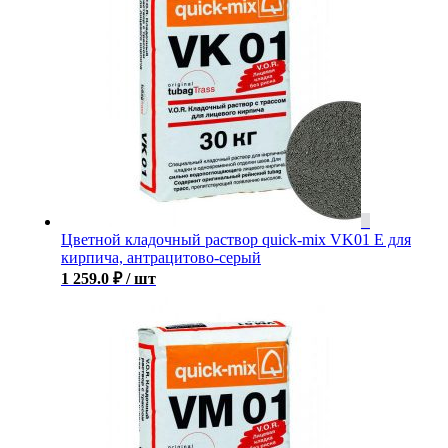
Цветной кладочный раствор quick-mix VK01 E для
кирпича, антрацитово-серый
1 259.0
₽
/ шт