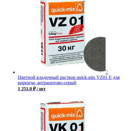
Цветной кладочный раствор quick-mix VZ01 E для
кирпича, антрацитово-серый
1 251.0
₽
/ шт