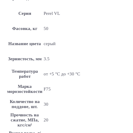
Серия
Perel VL
Фасовка, кг
50
Название цвета
серый
Зернистость, мм
3.5
Температура
от +5 °С до +30 °С
работ
Марка
F75
морозостойкости
Количество на
30
поддоне, шт.
Прочность на
сжатие, МПа,
20
кгс/см²
Расход воды, л/