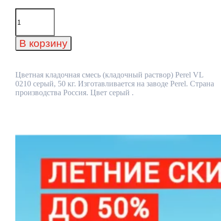
Количество
товара
Цветная
кладочная
В корзину
смесь
(кладочный
раствор)
Perel
Цветная кладочная смесь (кладочный раствор) Perel VL
VL
0210 серый, 50 кг. Изготавливается на заводе Perel. Страна
0210
производства Россия. Цвет серый .
серый,
50
кг