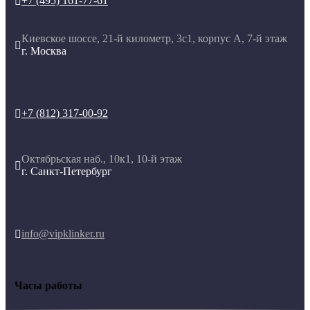
+7 (495) 161-77-61

Киевское шоссе, 21-й километр, 3с1, корпус А, 7-й этаж

г. Москва
+7 (812) 317-00-92

Октябрьская наб., 10к1, 10-й этаж

г. Санкт-Петербург
info@vipklinker.ru

Часы работы