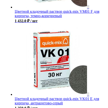
Цветной кладочный раствор quick-mix VM01 F для
кирпича, темно-коричневый
1 432.0
₽
/ шт
Цветной кладочный раствор quick-mix VK01 E для
кирпича, антрацитово-серый