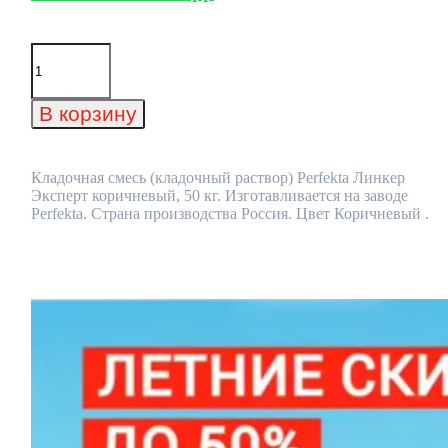
Количество
товара
Кладочная
смесь
В корзину
(кладочный
раствор)
Perfekta
Линкер
Кладочная смесь (кладочный раствор) Perfekta Линкер
Эксперт
Эксперт коричневый, 50 кг. Изготавливается на заводе
коричневый,
Perfekta. Страна производства Россия. Цвет Коричневый .
50
кг