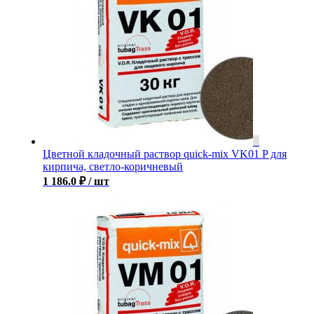
Цветной кладочный раствор quick-mix VK01 P для
кирпича, светло-коричневый
1 186.0
₽
/ шт