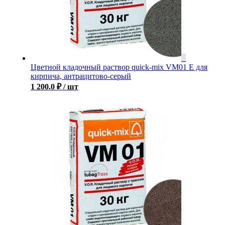
Цветной кладочный раствор quick-mix VM01 E для
кирпича, антрацитово-серый
1 200.0
₽
/ шт