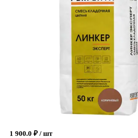
1 900.0
₽
/ шт