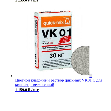
1 259.0
₽
/ шт
Цветной кладочный раствор quick-mix VK01 С для
кирпича, светло-серый
1 159.0
₽
/ шт