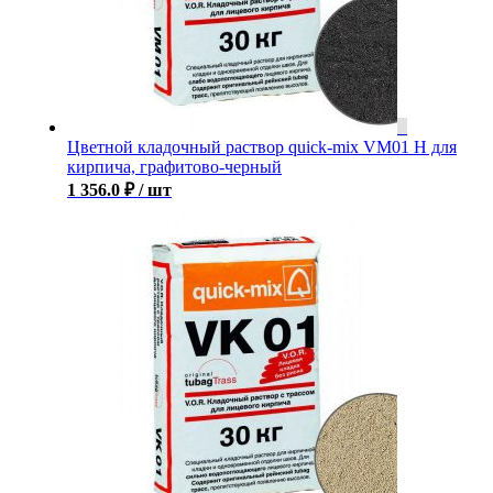
Цветной кладочный раствор quick-mix VM01 H для
кирпича, графитово-черный
1 356.0
₽
/ шт