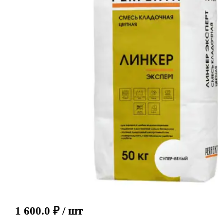
1 600.0
₽
/ шт