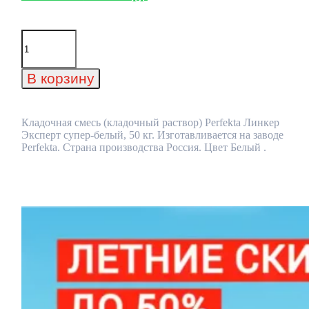
Количество
товара
Кладочная
смесь
В корзину
(кладочный
раствор)
Perfekta
Линкер
Кладочная смесь (кладочный раствор) Perfekta Линкер
Эксперт
Эксперт супер-белый, 50 кг. Изготавливается на заводе
супер-
Perfekta. Страна производства Россия. Цвет Белый .
белый,
50
кг