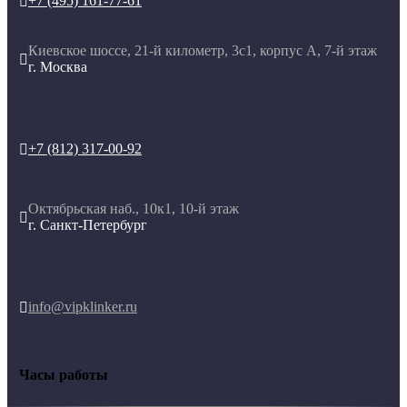
+7 (495) 161-77-61

Киевское шоссе, 21-й километр, 3с1, корпус А, 7-й этаж

г. Москва
+7 (812) 317-00-92

Октябрьская наб., 10к1, 10-й этаж

г. Санкт-Петербург
info@vipklinker.ru

Часы работы