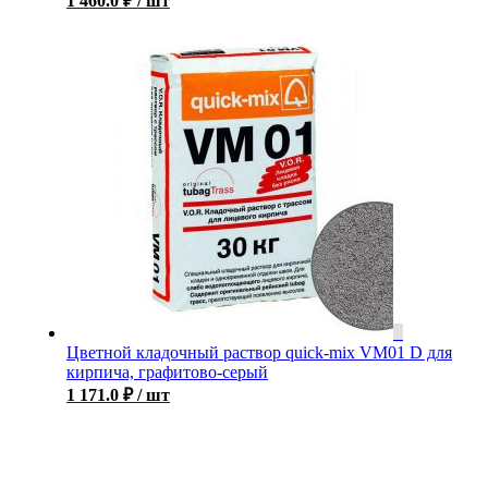
1 460.0
₽
/ шт
Цветной кладочный раствор quick-mix VM01 D для
кирпича, графитово-серый
1 171.0
₽
/ шт