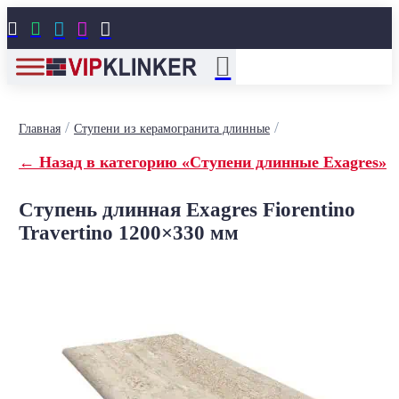





/
/
Главная
Ступени из керамогранита длинные
← Назад в категорию «Ступени длинные Exagres»
Ступень длинная Exagres Fiorentino
Travertino 1200×330 мм