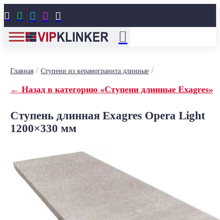





/
/
Главная
Ступени из керамогранита длинные
← Назад в категорию «Ступени длинные Exagres»
Ступень длинная Exagres Opera Light
1200×330 мм