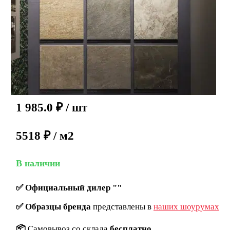
1 985.0
₽
/ шт
5518 ₽ / м2
В наличии
✅
Официальный дилер ""
✅
Образцы бренда
представлены в
наших шоурумах
📦
Самовывоз со склада
бесплатно