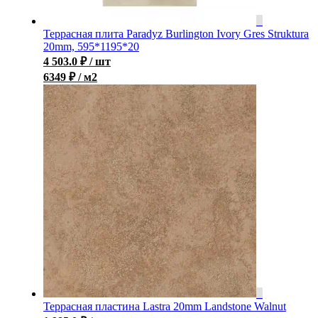
Террасная плита Paradyz Burlington Ivory Gres Struktura
20mm, 595*1195*20
4 503.0
₽
/ шт
6349 ₽ / м2
Террасная пластина Lastra 20mm Landstone Walnut