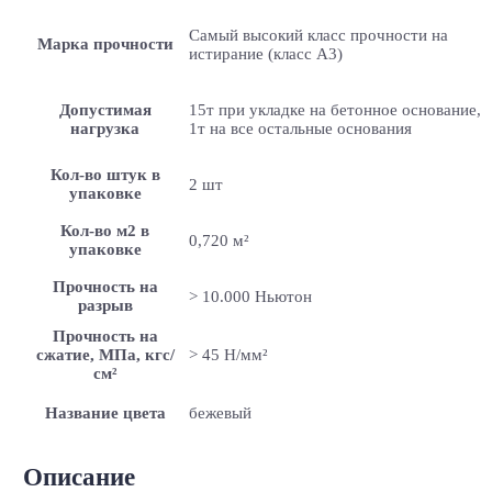
Самый высокий класс прочности на
Марка прочности
истирание (класс А3)
Допустимая
15т при укладке на бетонное основание,
нагрузка
1т на все остальные основания
Кол-во штук в
2 шт
упаковке
Кол-во м2 в
0,720 м²
упаковке
Прочность на
> 10.000 Ньютон
разрыв
Прочность на
сжатие, МПа, кгс/
> 45 Н/мм²
см²
Название цвета
бежевый
Описание