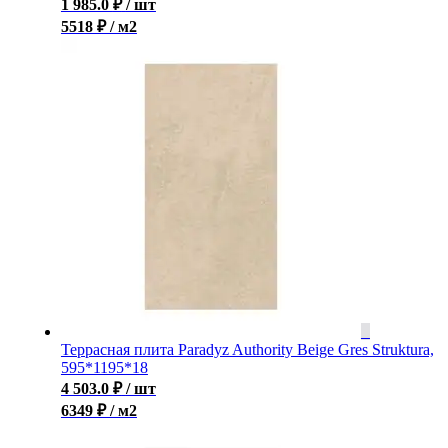
1 985.0
₽
/ шт
5518 ₽ / м2
Террасная плита Paradyz Authority Beige Gres Struktura,
595*1195*18
4 503.0
₽
/ шт
6349 ₽ / м2