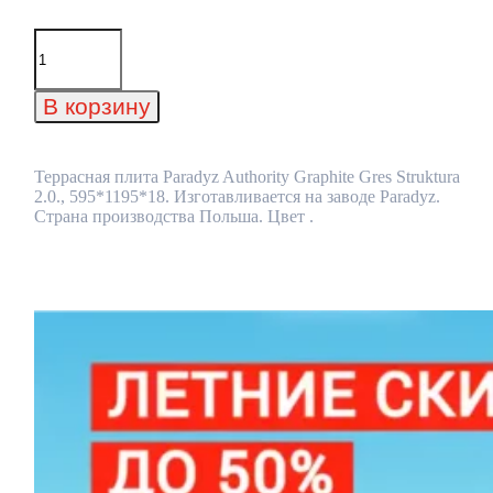
Количество
товара
Террасная
плита
В корзину
Paradyz
Authority
Graphite
Gres
Террасная плита Paradyz Authority Graphite Gres Struktura
Struktura
2.0., 595*1195*18. Изготавливается на заводе Paradyz.
2.0.,
Страна производства Польша. Цвет .
595*1195*18