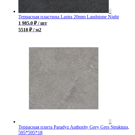
Террасная пластина Lastra 20mm Landstone Night
1 985.0
₽
/ шт
5518 ₽ / м2
Террасная плита Paradyz Authority Grey Gres Struktura,
595*595*18