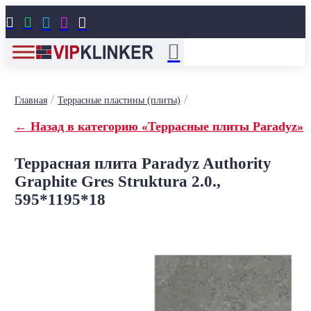





/
/
Главная
Террасные пластины (плиты)
← Назад в категорию «Террасные плиты Paradyz»
Террасная плита Paradyz Authority
Graphite Gres Struktura 2.0.,
595*1195*18