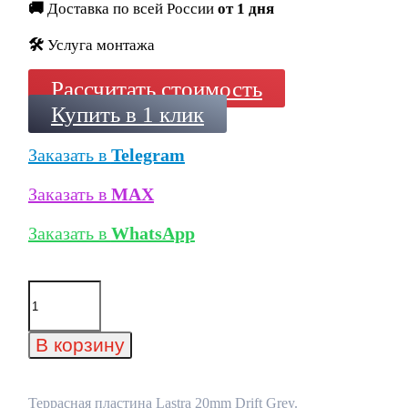
🚚
Доставка по всей России
от 1 дня
🛠️
Услуга монтажа
Рассчитать стоимость
Купить в 1 клик
Заказать в
Telegram
Заказать в
MAX
Заказать в
WhatsApp
Количество
товара
Террасная
пластина
В корзину
Lastra
20mm
Drift
Grey
Террасная пластина Lastra 20mm Drift Grey.