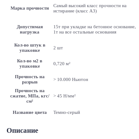
Самый высокий класс прочности на
Марка прочности
истирание (класс А3)
Допустимая
15т при укладке на бетонное основание,
нагрузка
1т на все остальные основания
Кол-во штук в
2 шт
упаковке
Кол-во м2 в
0,720 м²
упаковке
Прочность на
> 10.000 Ньютон
разрыв
Прочность на
сжатие, МПа, кгс/
> 45 Н/мм²
см²
Название цвета
Темно-серый
Описание