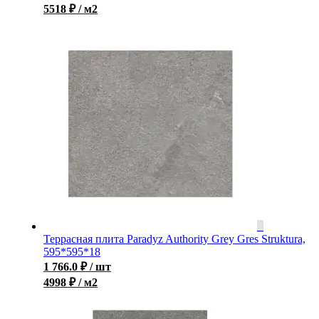
5518 ₽ / м2
Террасная плита Paradyz Authority Grey Gres Struktura,
595*595*18
1 766.0
₽
/ шт
4998 ₽ / м2