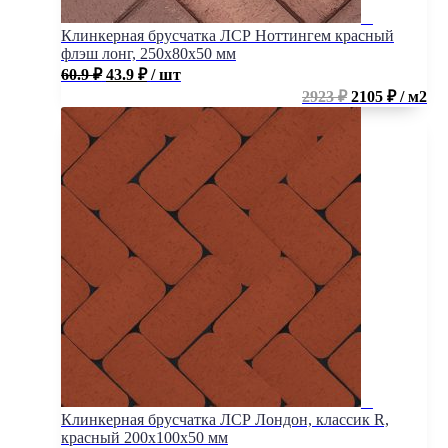
Клинкерная брусчатка ЛСР Ноттингем красный
флэш лонг, 250x80x50 мм
60.9
₽
43.9
₽
/ шт
2923 ₽
2105 ₽ / м2
Клинкерная брусчатка ЛСР Лондон, классик R,
красный 200x100x50 мм