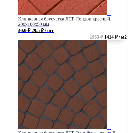
Клинкерная брусчатка ЛСР Лондон красный,
200x100x50 мм
40.9
₽
29.5
₽
/ шт
1963 ₽
1414 ₽ / м2
Клинкерная брусчатка ЛСР Эдинбург, квадро R,