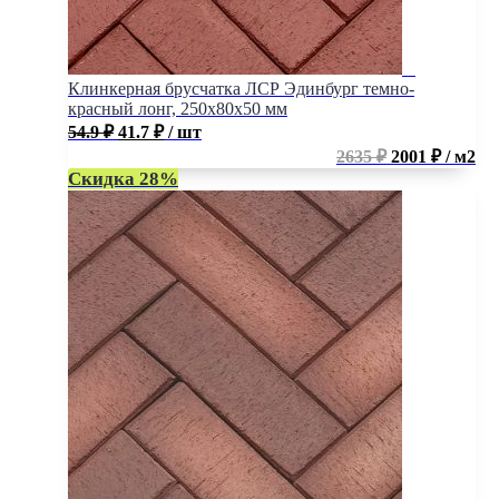
Клинкерная брусчатка ЛСР Эдинбург темно-
красный лонг, 250x80x50 мм
54.9
₽
41.7
₽
/ шт
2635 ₽
2001 ₽ / м2
Скидка 28%