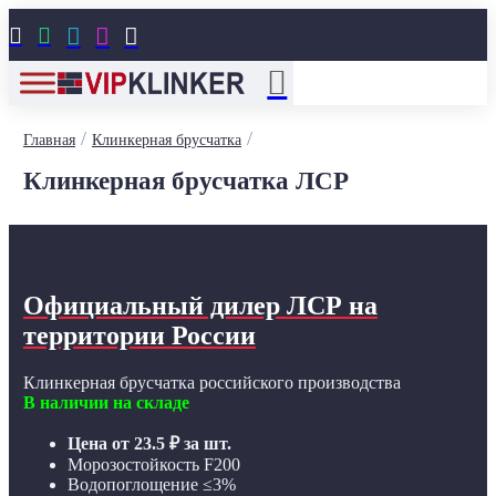





/
/
Главная
Клинкерная брусчатка
Клинкерная брусчатка ЛСР
Официальный дилер ЛСР
на
территории России
Клинкерная брусчатка российского производства
В наличии на складе
Цена от
23.5
₽
за шт.
Морозостойкость F200
Водопоглощение ≤3%