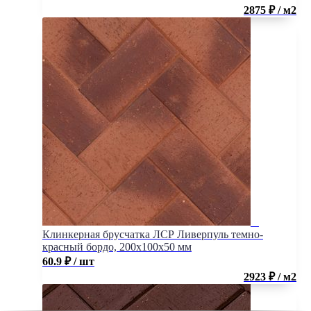
2875 ₽ / м2
Клинкерная брусчатка ЛСР Ливерпуль темно-
красный бордо, 200x100x50 мм
60.9
₽
/ шт
2923 ₽ / м2