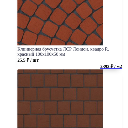
Клинкерная брусчатка ЛСР Лондон, квадро R,
красный 100x100x50 мм
25.5
₽
/ шт
2392 ₽ / м2