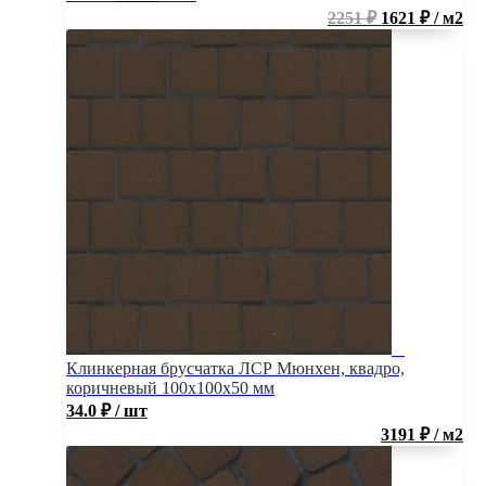
2251 ₽
1621 ₽ / м2
Клинкерная брусчатка ЛСР Мюнхен, квадро,
коричневый 100x100x50 мм
34.0
₽
/ шт
3191 ₽ / м2