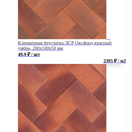
Клинкерная брусчатка ЛСР Оксфорд красный
умбра, 200x100x50 мм
49.9
₽
/ шт
2395 ₽ / м2