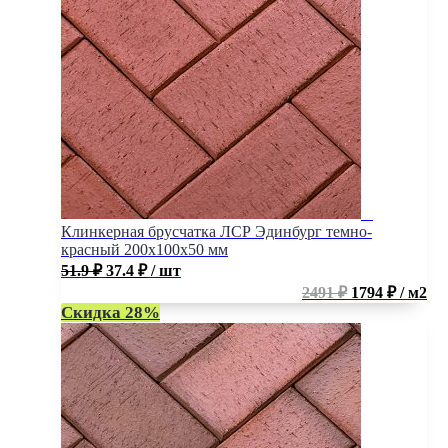
Клинкерная брусчатка ЛСР Эдинбург темно-
красный 200x100x50 мм
51.9
₽
37.4
₽
/ шт
2491 ₽
1794 ₽ / м2
Скидка 28%