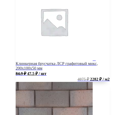
Клинкерная брусчатка ЛСР графитовый микс,
200x100x50 мм
84.9
₽
47.5
₽
/ шт
4075 ₽
2282 ₽ / м2