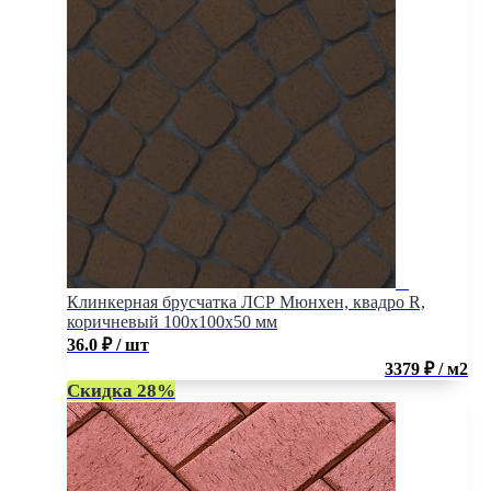
Клинкерная брусчатка ЛСР Мюнхен, квадро R,
коричневый 100x100x50 мм
36.0
₽
/ шт
3379 ₽ / м2
Скидка 28%