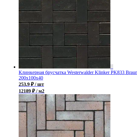
Клинкерная брусчатка Westerwalder Klinker PK833 Brau
200x100x40
253.9
₽
/ шт
12189 ₽ / м2