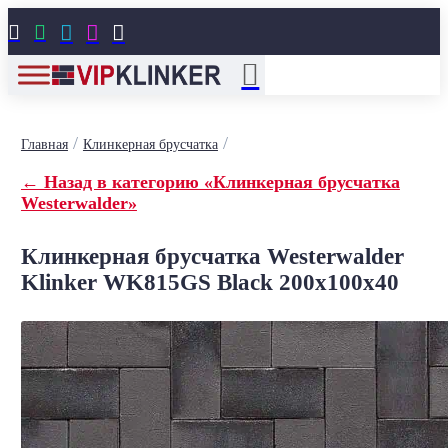





/
/
Главная
Клинкерная брусчатка
← Назад в категорию «Клинкерная брусчатка
Westerwalder»
Клинкерная брусчатка Westerwalder
Klinker WK815GS Black 200x100x40