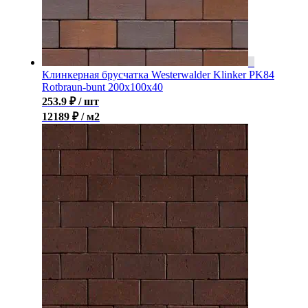
Клинкерная брусчатка Westerwalder Klinker PK84
Rotbraun-bunt 200x100x40
253.9
₽
/ шт
12189 ₽ / м2