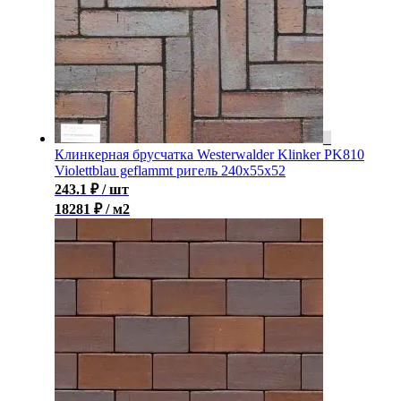
Клинкерная брусчатка Westerwalder Klinker PK810
Violettblau geflammt ригель 240x55x52
243.1
₽
/ шт
18281 ₽ / м2