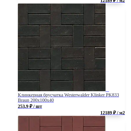
12189 ₽ / м2
Клинкерная брусчатка Westerwalder Klinker PK833
Braun 200x100x40
253.9
₽
/ шт
12189 ₽ / м2