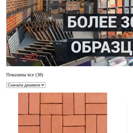
Цены:
Показаны все (38)
по
возрастанию