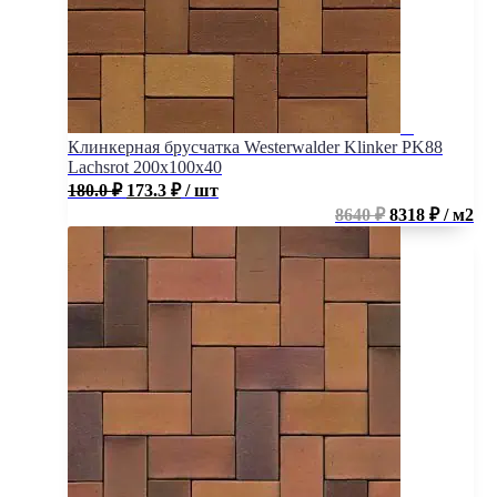
Клинкерная брусчатка Westerwalder Klinker PK88
Lachsrot 200x100x40
180.0
₽
173.3
₽
/ шт
8640 ₽
8318 ₽ / м2