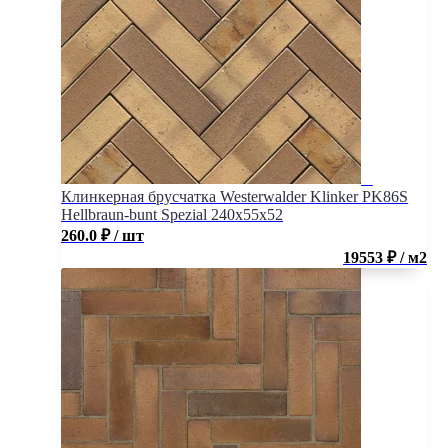
Клинкерная брусчатка Westerwalder Klinker PK86S
Hellbraun-bunt Spezial 240x55x52
260.0
₽
/ шт
19553 ₽ / м2