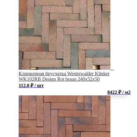
Клинкерная брусчатка Westerwalder Klinker
WK102RB Design Rot braun 240х52х50
112.0
₽
/ шт
8422 ₽ / м2