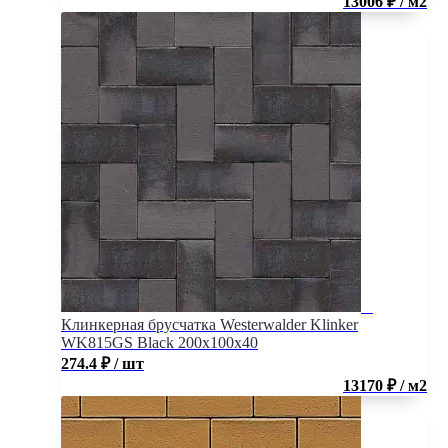
13006 ₽ / м2
Клинкерная брусчатка Westerwalder Klinker
WK815GS Black 200x100x40
274.4
₽
/ шт
13170 ₽ / м2