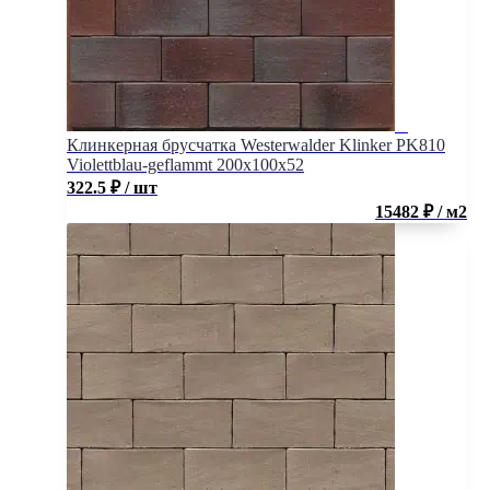
Клинкерная брусчатка Westerwalder Klinker PK810
Violettblau-geflammt 200x100x52
322.5
₽
/ шт
15482 ₽ / м2