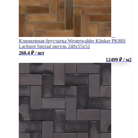
Клинкерная брусчатка Westerwalder Klinker PK88S
Lachsrot Spezial ригель 240x55x52
260.4
₽
/ шт
12499 ₽ / м2