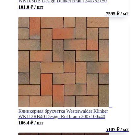
WK105DB Design Dunkel Braun 240х52х50
101.0
₽
/ шт
7595 ₽ / м2
Клинкерная брусчатка Westerwalder Klinker
WK112RB40 Design Rot braun 200х100х40
106.4
₽
/ шт
5107 ₽ / м2