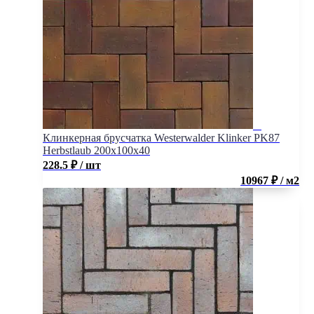
Клинкерная брусчатка Westerwalder Klinker PK87
Herbstlaub 200x100x40
228.5
₽
/ шт
10967 ₽ / м2