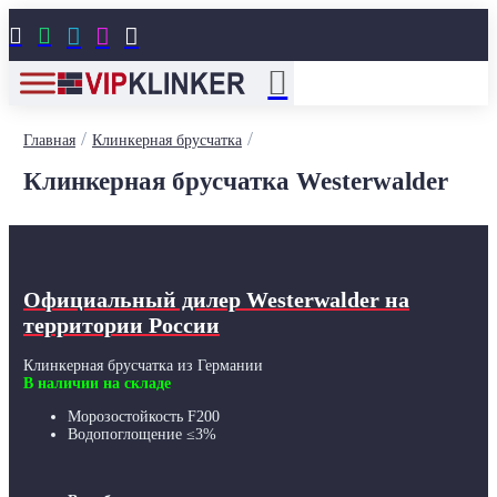





/
/
Главная
Клинкерная брусчатка
Клинкерная брусчатка Westerwalder
Официальный дилер Westerwalder
на
территории России
Клинкерная брусчатка из Германии
В наличии на складе
Морозостойкость F200
Водопоглощение ≤3%