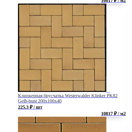
10817 ₽ / м2
Клинкерная брусчатка Westerwalder Klinker PK82
Gelb-bunt 200x100x40
225.3
₽
/ шт
10817 ₽ / м2