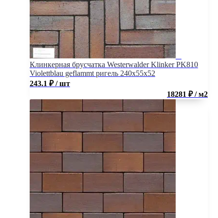
Клинкерная брусчатка Westerwalder Klinker PK810
Violettblau geflammt ригель 240x55x52
243.1
₽
/ шт
18281 ₽ / м2