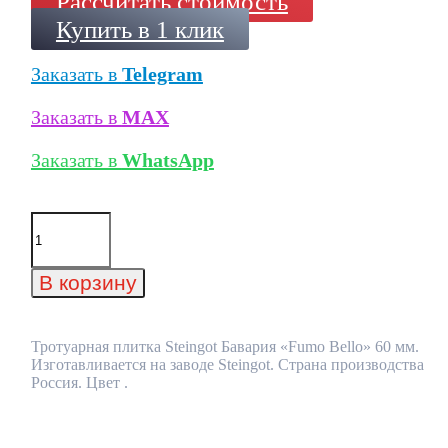
Рассчитать стоимость
Купить в 1 клик
Заказать в
Telegram
Заказать в
MAX
Заказать в
WhatsApp
Количество
товара
Тротуарная
плитка
В корзину
Steingot
Бавария
"Fumo
Bello"
Тротуарная плитка Steingot Бавария «Fumo Bello» 60 мм.
60
Изготавливается на заводе Steingot. Страна производства
мм
Россия. Цвет .