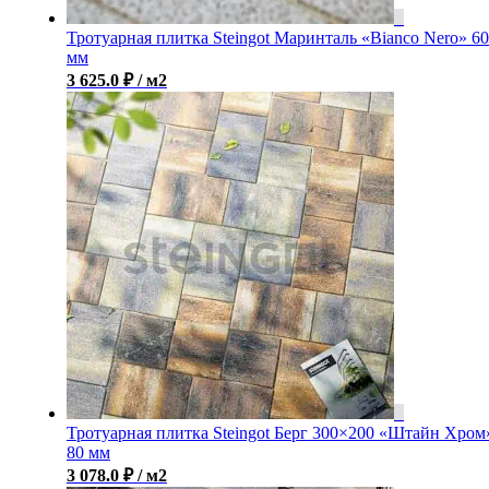
Тротуарная плитка Steingot Маринталь «Bianco Nero» 60
мм
3 625.0
₽
/ м2
Тротуарная плитка Steingot Берг 300×200 «Штайн Хром
80 мм
3 078.0
₽
/ м2