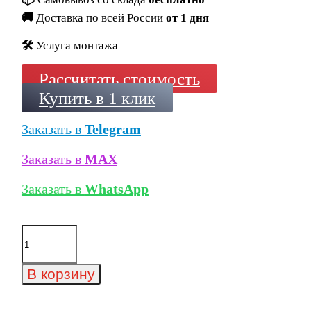
🚚
Доставка по всей России
от 1 дня
🛠️
Услуга монтажа
Рассчитать стоимость
Купить в 1 клик
Заказать в
Telegram
Заказать в
MAX
Заказать в
WhatsApp
Количество
товара
Тротуарная
плитка
В корзину
Steingot
Классика
"Штайн