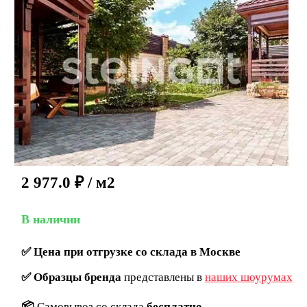
2 977.0
₽
/ м2
В наличии
✅
Цена при отгрузке со склада в Москве
✅
Образцы бренда
представлены в
наших шоурумах
📦
Самовывоз со склада
бесплатно