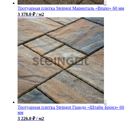
Тротуарная плитка Steingot Маринталь «Bruno» 60 мм
3 378.0
₽
/ м2
Тротуарная плитка Steingot Грандо «Штайн Бронз» 60
мм
3 226.0
₽
/ м2