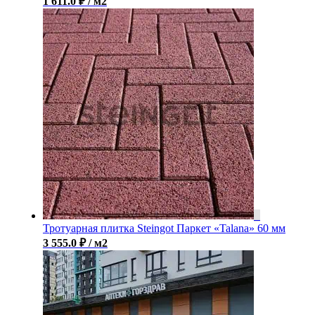
1 611.0
₽
/ м2
Тротуарная плитка Steingot Паркет «Talana» 60 мм
3 555.0
₽
/ м2