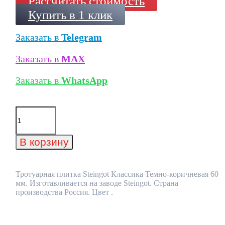
Рассчитать стоимость
Купить в 1 клик
Заказать в
Telegram
Заказать в
MAX
Заказать в
WhatsApp
Количество
товара
Тротуарная
плитка
В корзину
Steingot
Классика
Темно-
коричневая
Тротуарная плитка Steingot Классика Темно-коричневая 60
60
мм. Изготавливается на заводе Steingot. Страна
мм
производства Россия. Цвет .