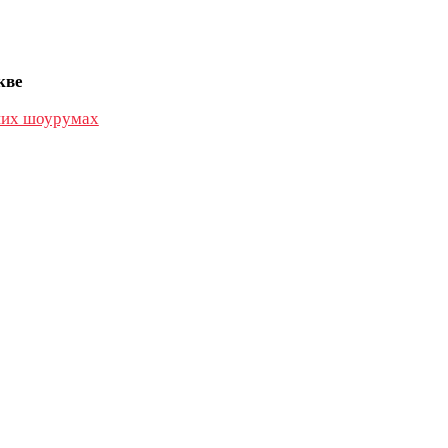
кве
их шоурумах