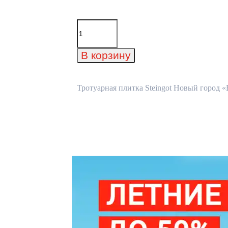
Количество
товара
Тротуарная
плитка
В корзину
Steingot
Новый
город
"Bianco
Тротуарная плитка Steingot Новый город «B
Nero"
60
мм