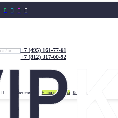




+7 (495) 161-77-61
+7 (812) 317-00-92
Клиентам
Наши шоурумы
Контакты
/