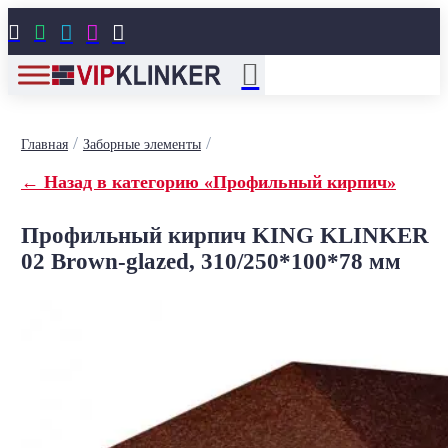





/
/
Главная
Заборные элементы
← Назад в категорию «Профильный кирпич»
Профильный кирпич KING KLINKER
02 Brown-glazed, 310/250*100*78 мм