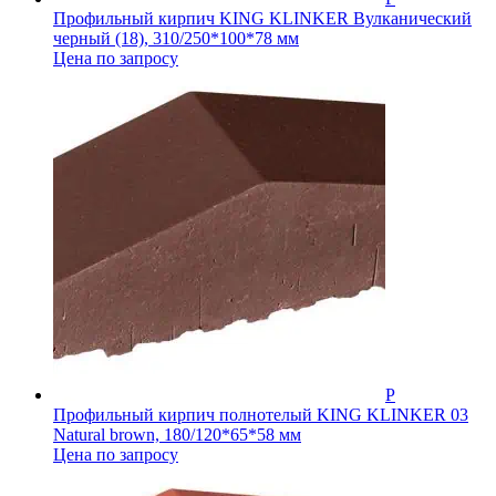
Профильный кирпич KING KLINKER Вулканический
черный (18), 310/250*100*78 мм
Цена по запросу
Профильный кирпич полнотелый KING KLINKER 03
Natural brown, 180/120*65*58 мм
Цена по запросу