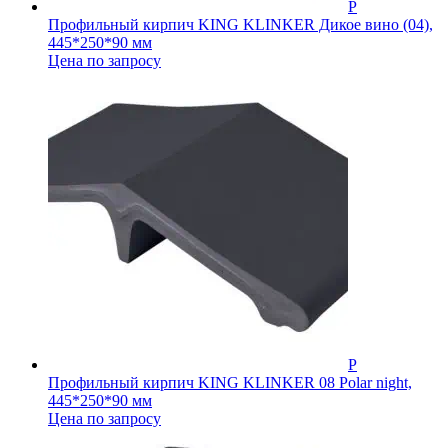
Профильный кирпич KING KLINKER Дикое вино (04),
445*250*90 мм
Цена по запросу
Профильный кирпич KING KLINKER 08 Polar night,
445*250*90 мм
Цена по запросу