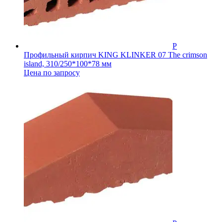
Профильный кирпич KING KLINKER 07 The crimson
island, 310/250*100*78 мм
Цена по запросу