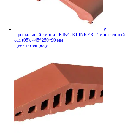
Профильный кирпич KING KLINKER Таинственный
сад (05), 445*250*90 мм
Цена по запросу