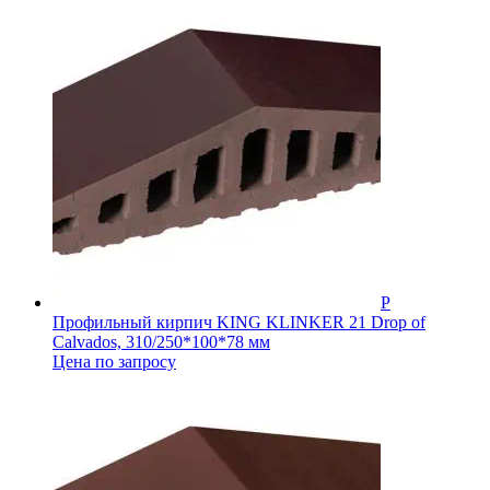
Профильный кирпич KING KLINKER 21 Drop of
Calvados, 310/250*100*78 мм
Цена по запросу