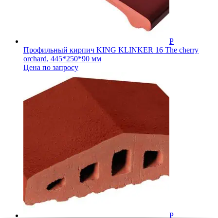
Профильный кирпич KING KLINKER 16 The cherry
orchard, 445*250*90 мм
Цена по запросу