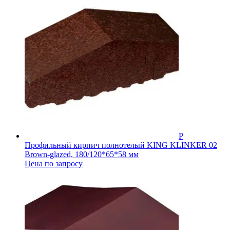
Профильный кирпич полнотелый KING KLINKER 02
Brown-glazed, 180/120*65*58 мм
Цена по запросу