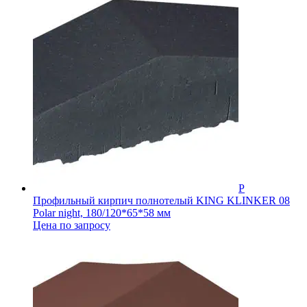
Профильный кирпич полнотелый KING KLINKER 08
Polar night, 180/120*65*58 мм
Цена по запросу