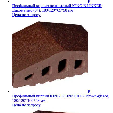
Профильный кирпич полнотелый KING KLINKER
Дикое вино (04), 180/120*65*58 мм
Цена по запросу
Профильный кирпич KING KLINKER 02 Brown-glazed,
180/120*100*58 мм
Цена по запросу