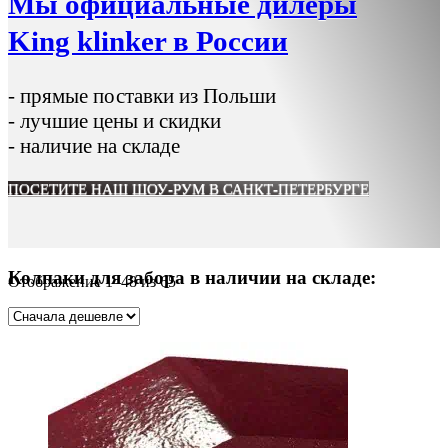
Мы официальные дилеры
King klinker в России
- прямые поставки из Польши
- лучшие цены и скидки
- наличие на складе
ПОСЕТИТЕ НАШ ШОУ-РУМ В САНКТ-ПЕТЕРБУРГЕ
Колпаки для забора в наличии на складе:
Цены:
Отображение 1–48 из 65
по
возрастанию