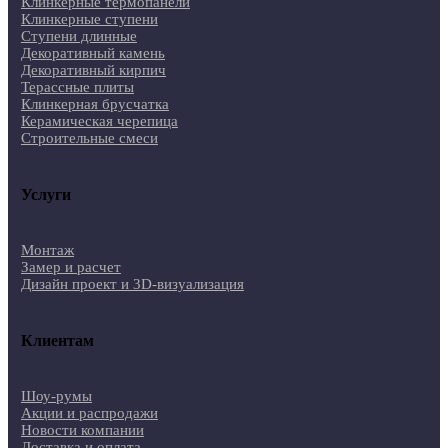
Клинкерные термопанели
Клинкерные ступени
Ступени длинные
Декоративный камень
Декоративный кирпич
Терассные плиты
Клинкерная брусчатка
Керамическая черепица
Строительные смеси
Услуги
Монтаж
Замер и расчет
Дизайн проект и 3D-визуализация
Клиентам
Шоу-румы
Акции и распродажи
Новости компании
Доставка и оплата