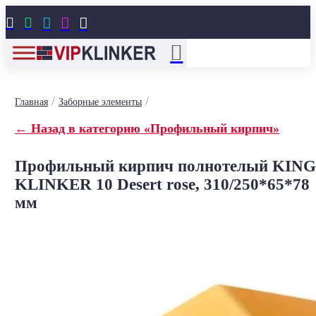





/
/
Главная
Заборные элементы
← Назад в категорию «Профильный кирпич»
Профильный кирпич полнотелый KING
KLINKER 10 Desert rose, 310/250*65*78
мм