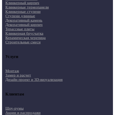
Клинкерный кирпич
Клинкерные термопанели
Клинкерные ступени
Ступени длинные
Декоративный камень
Декоративный кирпич
Терассные плиты
Клинкерная брусчатка
Керамическая черепица
Строительные смеси
Услуги
Монтаж
Замер и расчет
Дизайн проект и 3D-визуализация
Клиентам
Шоу-румы
Акции и распродажи