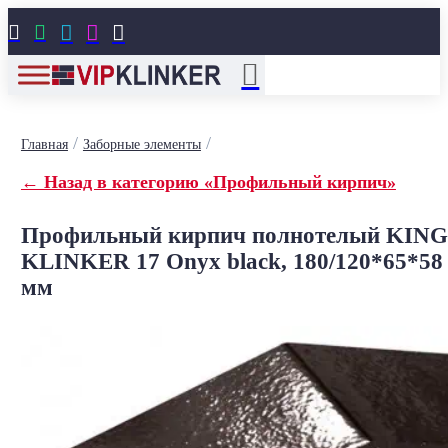





/
/
Главная
Заборные элементы
← Назад в категорию «Профильный кирпич»
Профильный кирпич полнотелый KING
KLINKER 17 Onyx black, 180/120*65*58
мм