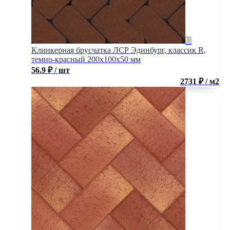
Клинкерная брусчатка ЛСР Эдинбург, классик R,
темно-красный 200x100x50 мм
56.9
₽
/ шт
2731 ₽ / м2