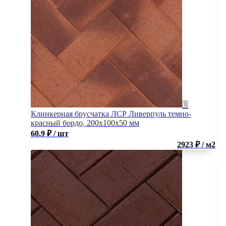
Клинкерная брусчатка ЛСР Ливерпуль темно-
красный бордо, 200x100x50 мм
60.9
₽
/ шт
2923 ₽ / м2