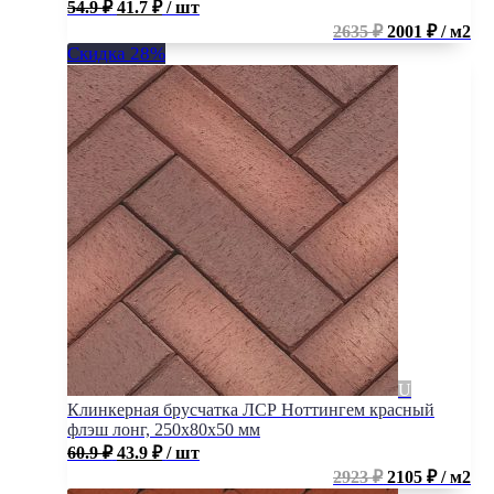
54.9
₽
41.7
₽
/ шт
2635 ₽
2001 ₽ / м2
Скидка 28%
Клинкерная брусчатка ЛСР Ноттингем красный
флэш лонг, 250x80x50 мм
60.9
₽
43.9
₽
/ шт
2923 ₽
2105 ₽ / м2