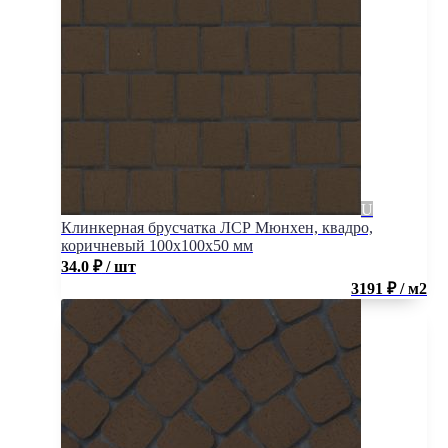
Клинкерная брусчатка ЛСР Мюнхен, квадро,
коричневый 100x100x50 мм
34.0
₽
/ шт
3191 ₽ / м2