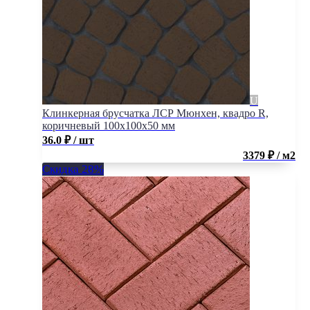
Клинкерная брусчатка ЛСР Мюнхен, квадро R,
коричневый 100x100x50 мм
36.0
₽
/ шт
3379 ₽ / м2
Скидка 28%