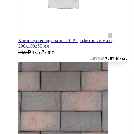
Клинкерная брусчатка ЛСР графитовый микс,
200x100x50 мм
84.9
₽
47.5
₽
/ шт
4075 ₽
2282 ₽ / м2