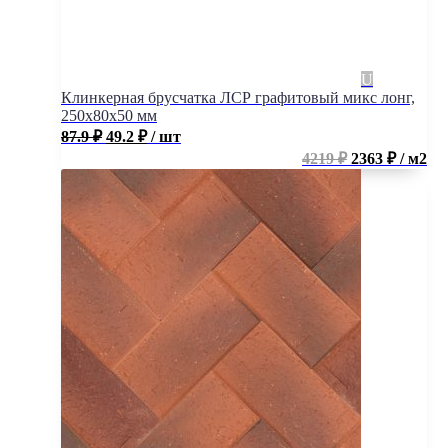
Клинкерная брусчатка ЛСР графитовый микс лонг,
250x80x50 мм
87.9
₽
49.2
₽
/ шт
4219 ₽
2363 ₽ / м2