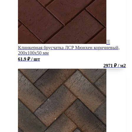
Клинкерная брусчатка ЛСР Мюнхен коричневый,
200x100x50 мм
61.9
₽
/ шт
2971 ₽ / м2