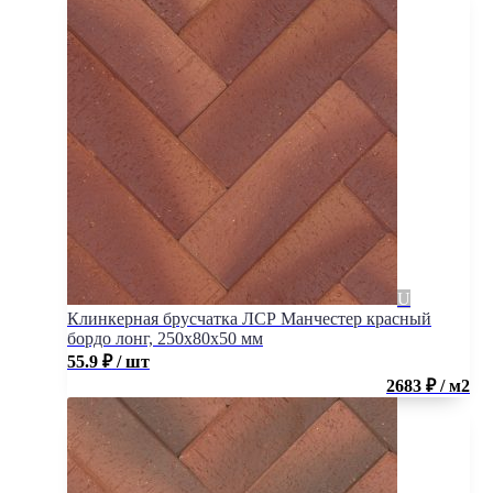
Клинкерная брусчатка ЛСР Манчестер красный
бордо лонг, 250x80x50 мм
55.9
₽
/ шт
2683 ₽ / м2