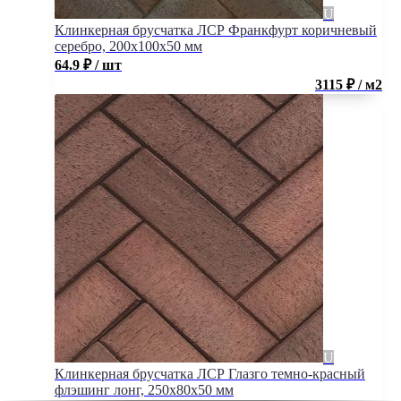
Клинкерная брусчатка ЛСР Франкфурт коричневый
серебро, 200x100x50 мм
64.9
₽
/ шт
3115 ₽ / м2
Клинкерная брусчатка ЛСР Глазго темно-красный
флэшинг лонг, 250x80x50 мм