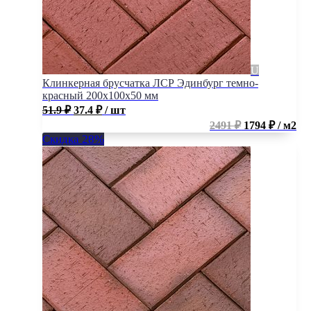
Клинкерная брусчатка ЛСР Эдинбург темно-
красный 200x100x50 мм
51.9
₽
37.4
₽
/ шт
2491 ₽
1794 ₽ / м2
Скидка 28%