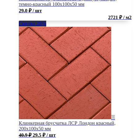
темно-красный 100x100x50 мм
29.0
₽
/ шт
2721 ₽ / м2
Скидка 28%
Клинкерная брусчатка ЛСР Лондон красный,
200x100x50 мм
40.9
₽
29.5
₽
/ шт