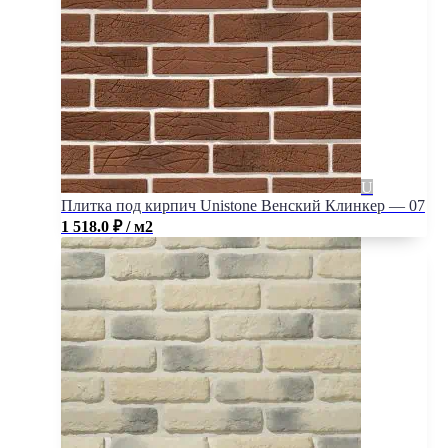
Плитка под кирпич Unistone Венский Клинкер — 07
1 518.0
₽
/ м2