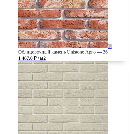
Облицовочный камень Unistone Арго — 36
1 467.0
₽
/ м2