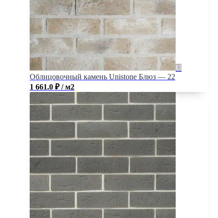
Облицовочный камень Unistone Блюз — 22
1 661.0
₽
/ м2