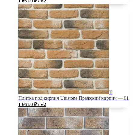
1 661.0
₽
/ м2
Плитка под кирпич Unistone Пражский кирпич — 01
1 661.0
₽
/ м2