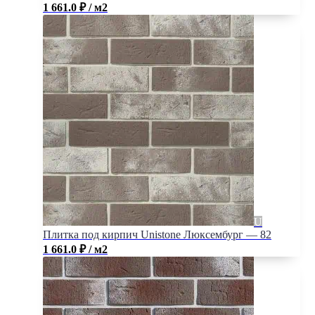
1 661.0
₽
/ м2
Плитка под кирпич Unistone Люксембург — 82
1 661.0
₽
/ м2