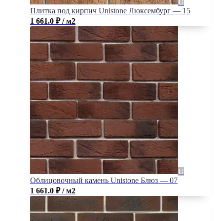
Плитка под кирпич Unistone Люксембург — 15
1 661.0
₽
/ м2
Облицовочный камень Unistone Блюз — 07
1 661.0
₽
/ м2