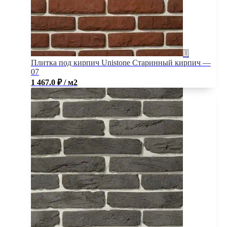
Плитка под кирпич Unistone Старинный кирпич —
07
1 467.0
₽
/ м2