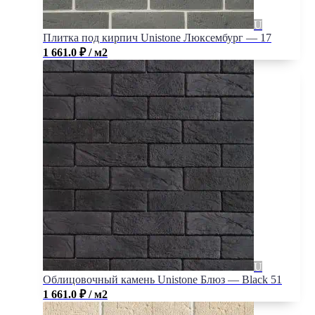
Плитка под кирпич Unistone Люксембург — 17
1 661.0
₽
/ м2
Облицовочный камень Unistone Блюз — Black 51
1 661.0
₽
/ м2