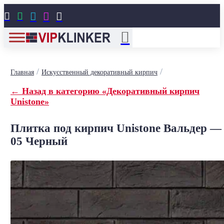





/
/
Главная
Искусственный декоративный кирпич
← Назад в категорию «Декоративный кирпич
Unistone»
Плитка под кирпич Unistone Вальдер —
05 Черный