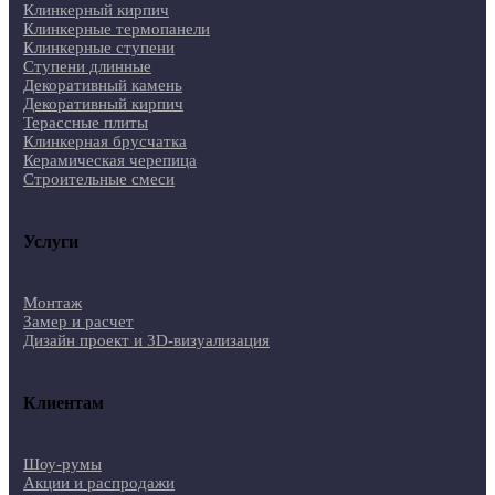
Клинкерный кирпич
Клинкерные термопанели
Клинкерные ступени
Ступени длинные
Декоративный камень
Декоративный кирпич
Терассные плиты
Клинкерная брусчатка
Керамическая черепица
Строительные смеси
Услуги
Монтаж
Замер и расчет
Дизайн проект и 3D-визуализация
Клиентам
Шоу-румы
Акции и распродажи