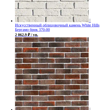
Искусственный облицовочный камень White Hills
Бергамо брик 370-00
2 062.9
₽
/ уп.