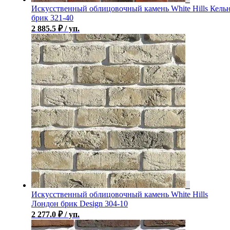
Искусственный облицовочный камень White Hills Кель
брик 321-40
2 885.5
₽
/ уп.
Искусственный облицовочный камень White Hills
Лондон брик Design 304-10
2 277.0
₽
/ уп.