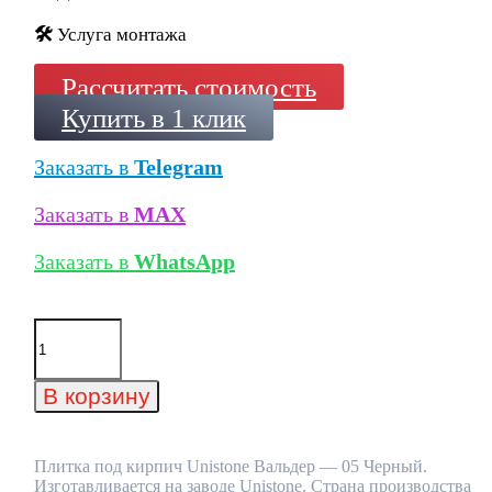
🛠️
Услуга монтажа
Рассчитать стоимость
Купить в 1 клик
Заказать в
Telegram
Заказать в
MAX
Заказать в
WhatsApp
Количество
товара
Плитка
под
В корзину
кирпич
Unistone
Вальдер
-
Плитка под кирпич Unistone Вальдер — 05 Черный.
05
Изготавливается на заводе Unistone. Страна производства