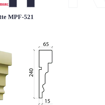
пояса»
tte MPF-521