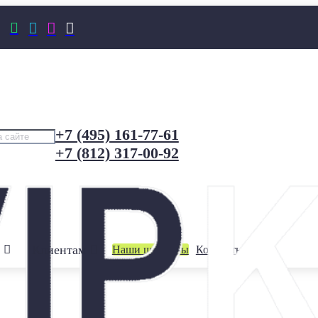




+7 (495) 161-77-61
+7 (812) 317-00-92
Клиентам
Наши шоурумы
Контакты