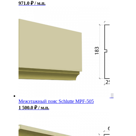
971.0
₽
/ м.п.
Межэтажный пояс Schlutte MPF-505
1 500.0
₽
/ м.п.