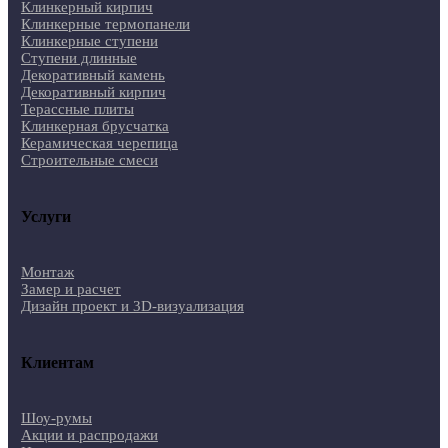
Клинкерный кирпич
Клинкерные термопанели
Клинкерные ступени
Ступени длинные
Декоративный камень
Декоративный кирпич
Терассные плиты
Клинкерная брусчатка
Керамическая черепица
Строительные смеси
Услуги
Монтаж
Замер и расчет
Дизайн проект и 3D-визуализация
Клиентам
Шоу-румы
Акции и распродажи