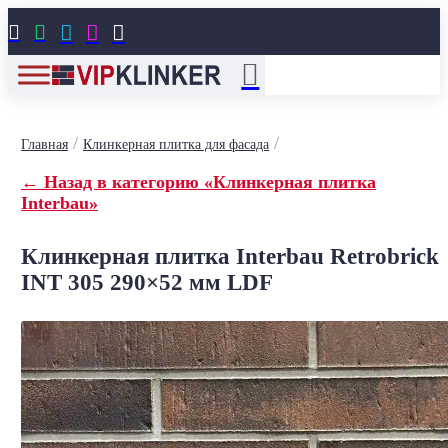





/
/
Главная
Клинкерная плитка для фасада
← Назад в категорию «Клинкерная плитка
Interbau»
Клинкерная плитка Interbau Retrobrick
INT 305 290×52 мм LDF