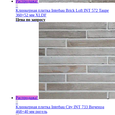
Распродажа!
Клинкерная плитка Interbau Brick Loft INT 572 Taupe
360×52 мм XLDF
Цена по запросу
Распродажа!
Клинкерная плитка Interbau City INT 733 Виченца
468×40 мм ригель