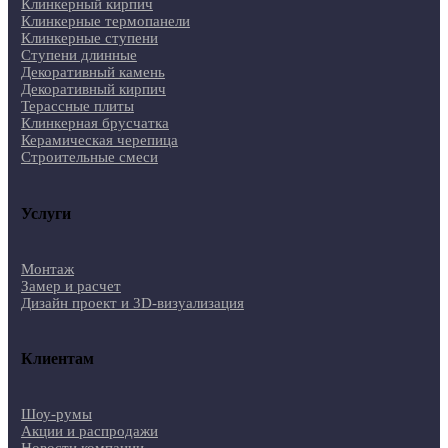
Клинкерный кирпич
Клинкерные термопанели
Клинкерные ступени
Ступени длинные
Декоративный камень
Декоративный кирпич
Терассные плиты
Клинкерная брусчатка
Керамическая черепица
Строительные смеси
Услуги
Монтаж
Замер и расчет
Дизайн проект и 3D-визуализация
Клиентам
Шоу-румы
Акции и распродажи