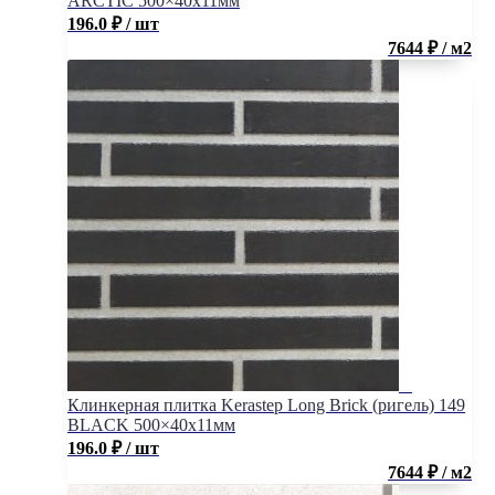
ARCTIC 500×40х11мм
196.0
₽
/ шт
7644 ₽ / м2
Клинкерная плитка Kerastep Long Brick (ригель) 149
BLACK 500×40х11мм
196.0
₽
/ шт
7644 ₽ / м2