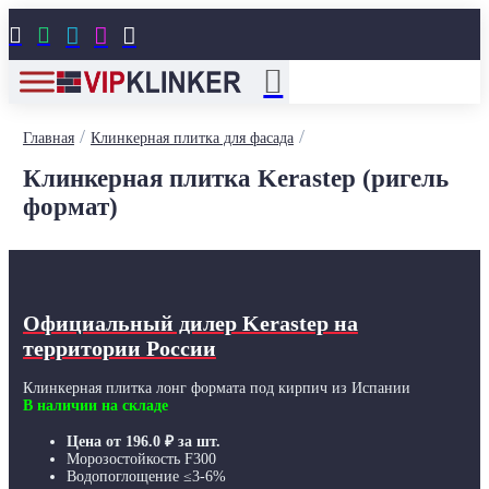





/
/
Главная
Клинкерная плитка для фасада
Клинкерная плитка Kerastep (ригель
формат)
Официальный дилер Kerastep
на
территории России
Клинкерная плитка лонг формата под кирпич из Испании
В наличии на складе
Цена от
196.0
₽
за шт.
Морозостойкость F300
Водопоглощение ≤3-6%