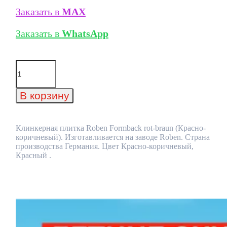
Заказать в
MAX
Заказать в
WhatsApp
Количество
товара
Клинкерная
плитка
В корзину
Roben
Formback
rot-
braun
Клинкерная плитка Roben Formback rot-braun (Красно-
(Красно-
коричневый). Изготавливается на заводе Roben. Страна
коричневый)
производства Германия. Цвет Красно-коричневый,
Красный .