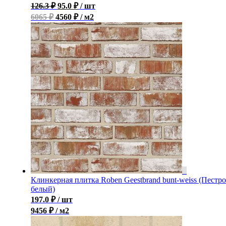
126.3
₽
95.0
₽
/ шт
6065 ₽
4560 ₽ / м2
Клинкерная плитка Roben Geestbrand bunt-weiss (Пестро
белый)
197.0
₽
/ шт
9456 ₽ / м2