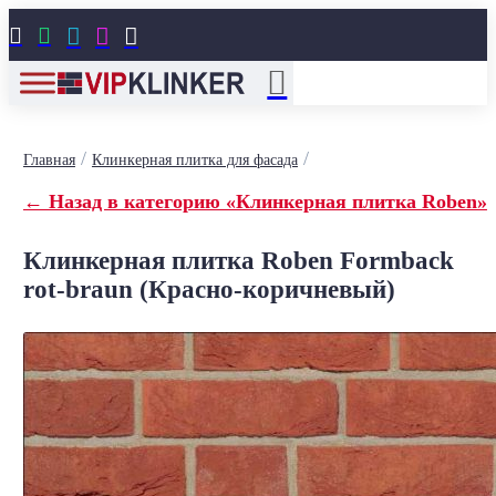





/
/
Главная
Клинкерная плитка для фасада
← Назад в категорию «Клинкерная плитка Roben»
Клинкерная плитка Roben Formback
rot-braun (Красно-коричневый)