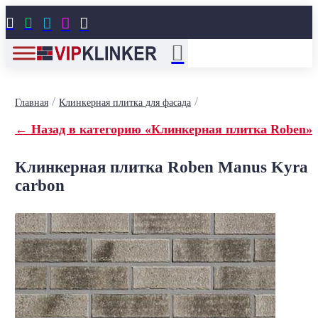





/
/
Главная
Клинкерная плитка для фасада
← Назад в категорию «Клинкерная плитка Roben»
Клинкерная плитка Roben Manus Kyra
carbon