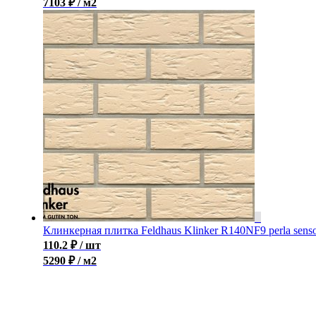
7103 ₽ / м2
Клинкерная плитка Feldhaus Klinker R140NF9 perla sens
110.2
₽
/ шт
5290 ₽ / м2