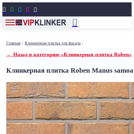





/
/
Главная
Клинкерная плитка для фасада
← Назад в категорию «Клинкерная плитка Roben»
Клинкерная плитка Roben Manus samoa